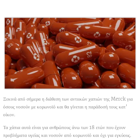
Ξεκινά από σήμερα η διάθεση των αντιικών χαπιών της Merck για
όσους νοσούν με κορωνοϊό και θα γίνεται η παράδοσή τους κατ'
οίκον.
Τα χάπια αυτά είναι για ανθρώπους άνω των 18 ετών που έχουν
προβλήματα υγείας και νοσούν από κορωνοϊό και όχι για εγκύους.