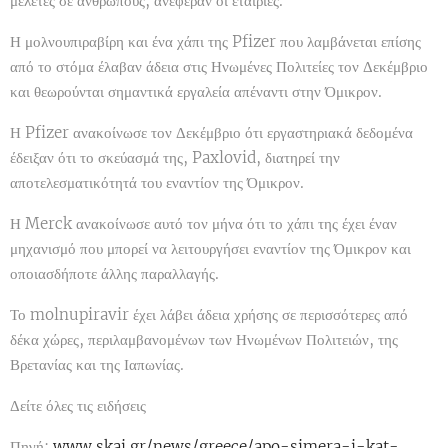
μελέτες σε ανθρώπους, ανέφεραν οι εταιρίες.
Η μολνουπιραβίρη και ένα χάπι της Pfizer που λαμβάνεται επίσης
από το στόμα έλαβαν άδεια στις Ηνωμένες Πολιτείες τον Δεκέμβριο
και θεωρούνται σημαντικά εργαλεία απέναντι στην Όμικρον.
Η Pfizer ανακοίνωσε τον Δεκέμβριο ότι εργαστηριακά δεδομένα
έδειξαν ότι το σκεύασμά της, Paxlovid, διατηρεί την
αποτελεσματικότητά του εναντίον της Όμικρον.
Η Merck ανακοίνωσε αυτό τον μήνα ότι το χάπι της έχει έναν
μηχανισμό που μπορεί να λειτουργήσει εναντίον της Όμικρον και
οποιασδήποτε άλλης παραλλαγής.
Το molnupiravir έχει λάβει άδεια χρήσης σε περισσότερες από
δέκα χώρες, περιλαμβανομένων των Ηνωμένων Πολιτειών, της
Βρετανίας και της Ιαπωνίας.
Δείτε όλες τις ειδήσεις
Πηγή:
www.skai.gr/news/greece/apo-simera-i-kat-