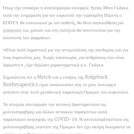
Όπως είχε αναφέρει η αναπληρώτρια υπουργός Υγείας Μίνα Γκάγκα
κατά την ενημέρωση για τον κορωνοϊό την περασμένη Πέμπτη ο
ΕΟΠΥΥ θα επικοινωνεί με τον ασθενή, θα δίνει συγκατάθεση για
χορήγηση των χαπιών και στη συνέχεια θα συνεννοείται για την
αποστολή των φαρμάκων.
«Είναι πολύ σημαντική για την αντιμετώπιση της πανδημίας και για
τους συμπολίτες μας. Χωρίς ταλαιπωρία, για ανθρώπους που είναι
άρρωστοι», είχε δηλώσει χαρακτηριστικά η κ. Γκάγκα.
Σημειώνεται ότι η Merck και ο εταίρος της Ridgeback
Biotherapeutics είχαν ανακοινώσει πώς το χάπι λειτουργεί
απέναντι στην πολύ μεταδοτική παραλλαγή Όμικρον του κορονοϊού.
Τα στοιχεία αποτίμησαν την αντιιική δραστηριότητα της
μολνουπιραβίρης και άλλων αντιιικών παραγόντων κατά
παραλλαγών ανησυχίας της COVID-19. Η αποτελεσμάτικότητα της
μολνουπιραβίρης εναντίον της Όμικρον δεν έχει ακόμη δοκιμαστεί σε