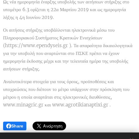
Ως νέα ημερομηνία έναρξης υποβολής των αιτήσεων στήριξης στο
υπομέτρο 6.3 ορίζεται η 22α Μαρτίου 2019 και ως ημερομηνία
λήξης η 4η Ιουνίου 2019.
Οι αιτήσεις στήριξης υποβάλλονται ηλεκτρονικά μέσω του
Πληροφοριακού Συστήματος Κρατικών Ενισχύσεων
(https://www.ependyseis.gr ). Τα απαραίτητα δικαιολογητικά
για την υποβολή που αναρτώνται στο ΠΣΚΕ πρέπει να έχουν
ημερομηνία έκδοσης μέχρι και την τελευταία ημέρα της υποβολής
αιτήσεων στήριξης.
Αναλυτικότερα στοιχεία για τους όρους, προϋποθέσεις και
υποχρεώσεις που διέπουν το μέτρο υπάρχουν στην πρόσκληση του
μέτρου η οποία αναρτάται στις ηλεκτρονικές διευθύνσεις,
www.minagric.gr και www.agrotikianaptixi.gr .
Share