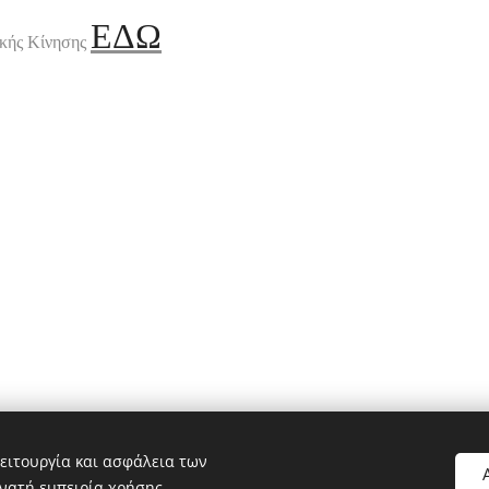
ΕΔΩ
ακής Κίνησης
Πολιτικό blog ἐν Λοκροῖς
ειτουργία και ασφάλεια των
νατή εμπειρία χρήσης.