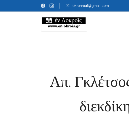
lokronreal@gmail.com
Απ. Γκλέτσος
διεκδίκ