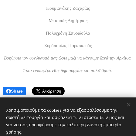
Κουμιανάκης Ζαχαρίας
Μπαμπάς Δημήτριος
Πολυχρόνη Σπυριδούλα
Συρόπουλος Παρασκευάς
Βοηθήστε τον συνδυασμό μας ώστε μαζί να κάνουμε ξανά την Αρκίτσα
τόπο ενδιαφέροντος δημιουργίας και πολιτισμού.
Share
Χρησιμοποιούμε τα cookies για να εξασφαλίσουμε την
σωστή λειτουργία και ασφάλεια των ιστοσελίδων μας και
για να σας προσφέρουμε την καλύτερη δυνατή εμπειρία
χρήσης.
Πολιτικό blog ἐν Λοκροῖς