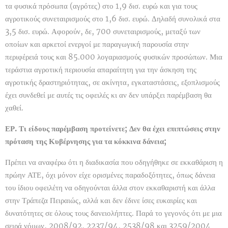
τα φυσικά πρόσωπα (αγρότες) στο 1,9 δισ. ευρώ και για τους
αγροτικούς συνεταιρισμούς στο 1,6 δισ. ευρώ. Δηλαδή συνολικά στα
3,5 δισ. ευρώ. Αφορούν, δε, 700 συνεταιρισμούς, μεταξύ των
οποίων και αρκετοί ενεργοί με παραγωγική παρουσία στην
περιφέρειά τους και 85.000 λογαριασμούς φυσικών προσώπων. Μια
τεράστια αγροτική περιουσία απαραίτητη για την άσκηση της
αγροτικής δραστηριότητας, σε ακίνητα, εγκαταστάσεις, εξοπλισμούς
έχει συνδεθεί με αυτές τις οφειλές κι αν δεν υπάρξει παρέμβαση θα
χαθεί.
ΕΡ. Τι είδους παρέμβαση προτείνετε; Δεν θα έχει επιπτώσεις στην
πρόταση της Κυβέρνησης για τα κόκκινα δάνεια;
Πρέπει να αναφέρω ότι η διαδικασία που οδηγήθηκε σε εκκαθάριση η
πρώην ΑΤΕ, όχι μόνον είχε ορισμένες παραδοξότητες, όπως δάνεια
του ίδιου οφειλέτη να οδηγούνται άλλα στον εκκαθαριστή και άλλα
στην Τράπεζα Πειραιώς, αλλά και δεν έδινε ίσες ευκαιρίες και
δυνατότητες σε όλους τους δανειολήπτες. Παρά το γεγονός ότι με μια
σειρά νόμων, 2008/92, 2237/94, 2538/98 και 3259/2004