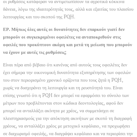
οι ρυθμίσεις κατάφεραν να αντιμετωπίσουν τα αγροτικά κόκκινα
δάνεια, λόγω της ιδιαιτερότητάς τους, αλλά και εξαιτίας του πλαισίου
λειτουργίας και του σκοπού της PQH.
ΕΡ. Μήπως όλες αυτές οι δυνατότητες δεν επαρκούν γιατί δεν
μπορούν οι συγκεκριμένοι οφειλέτες να ανταποκριθούν στις
οφειλές που προκύπτουν ακόμη και μετά τη μείωση που μπορούν
να έχουν με αυτές τις ρυθμίσεις;
Είναι πέρα από βέβαιο ότι κανένας από αυτούς τους οφειλέτες δεν
έχει σήμερα την οικονομική δυνατότητα εξυπηρέτησης των οφειλών
του στον περιορισμένο χρονικό ορίζοντα που τους ζητά η PQH,
χωρίς να δυσχεράνει τη λειτουργία και τη ρευστότητά του. Είναι
επίσης γνωστό ότι η PQH δεν μπορεί να εφαρμόσει το σύνολο των
μέτρων που προβλέπονται στον κώδικα δεοντολογίας, αφού δεν
μπορεί να ανταλλάξει ακίνητα με χρέος, να συμμετάσχει σε
πλειστηριασμούς για την απόκτηση ακινήτων με σκοπό τη διαγραφή
χρέους, να ανταλλάξει χρέος με μετοχικό κεφάλαιο, να προχωρήσει
σε διαχωρισμό οφειλής, να διαγράψει κεφάλαιο και να περιορίσει την