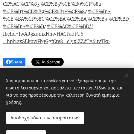
CE%AC%CF%83%CE%B5%CE%B9%CF%82-
%CE%B3%CE%B9%CE%B1-%CF%84%CE%B1-
%CE%BA%CF%8C%CE%BA%CE%BA%CE%B9%CE%BD
%CE%B1-%CE%B4%CE%AC%CE%BD/?
fbclid=IwAR3xumxNmvHACFa0FU6-
_hpl22xSEk0wFb3GgfCte8_cl5xlZZdTA6uvTk0
Share
Χρησιμοποιούμε τα cookies για να εξασφαλίσουμε την
σωστή λειτουργία και ασφάλεια των ιστοσελίδων μας και
για να σας προσφέρουμε την καλύτερη δυνατή εμπειρία
χρήσης.
Πολιτικό blog ἐν Λοκροῖς
Αποδοχή μόνο των απαραίτητων
google.com, pub-1496968882359615, DIRECT,
f08c47fec0942fa0