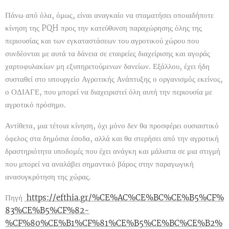
Πάνω από όλα, όμως, είναι αναγκαίο να σταματήσει οποιαδήποτε
κίνηση της PQH προς την κατεύθυνση παραχώρησης όλης της
περιουσίας και των εγκαταστάσεων του αγροτικού χώρου που
συνδέονται με αυτά τα δάνεια σε εταιρείες διαχείρισης και αγοράς
χαρτοφυλακίων μη εξυπηρετούμενων δανείων. Εξάλλου, έχει ήδη
συσταθεί στο υπουργείο Αγροτικής Ανάπτυξης ο οργανισμός εκείνος,
ο ΟΔΙΑΓΕ, που μπορεί να διαχειριστεί όλη αυτή την περιουσία με
αγροτικό πρόσημο.
Αντίθετα, μια τέτοια κίνηση, όχι μόνο δεν θα προσφέρει ουσιαστικό
όφελος στα δημόσια έσοδα, αλλά και θα στερήσει από την αγροτική
δραστηριότητα υποδομές που έχει ανάγκη και μάλιστα σε μια στιγμή
που μπορεί να αναλάβει σημαντικό βάρος στην παραγωγική
ανασυγκρότηση της χώρας.
Πηγή
https://efthia.gr/%CE%AC%CE%BC%CE%B5%CF%
83%CE%B5%CF%82-
%CF%80%CE%B1%CF%81%CE%B5%CE%BC%CE%B2%